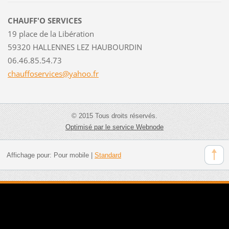
CHAUFF'O SERVICES
19 place de la Libération
59320 HALLENNES LEZ HAUBOURDIN
06.46.85.54.73
chauffos
ervices@
yahoo.fr
© 2015 Tous droits réservés.
Optimisé par le service Webnode
Affichage pour:
Pour mobile
|
Standard